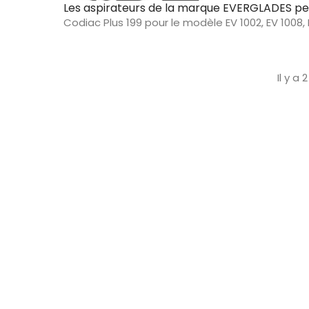
Les aspirateurs de la marque EVERGLADES peuv
Codiac Plus 199 pour le modèle EV 1002, EV 1008, 
Codiac Plus 539 pour le modèle EV 1024, EV 1007
Il y a 