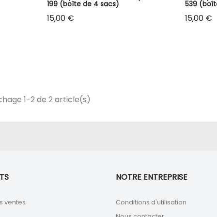
199 (boîte de 4 sacs)
539 (boît
Prix
Prix
15,00 €
15,00 €
chage 1-2 de 2 article(s)
TS
NOTRE ENTREPRISE
s ventes
Conditions d'utilisation
Nous contacter