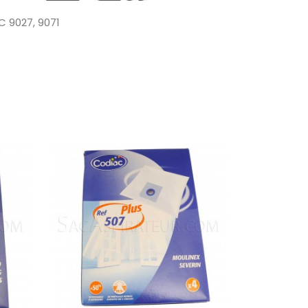
C 9027, 9071
BEETLE ECO 9400, C 009 C
5, 9437 Dynamico 1800, 9434 Ultimate 2000, DUAL
Clean Master 2000, 2200, 9446 EcoPower, 9439
00, 9433 Royal 2200, 9418.46 Super Plus, 9438
 Cleaner Master, 9075, 9428 Turbo 2000