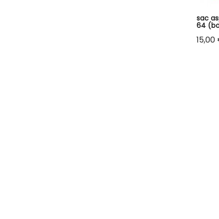
sac as
64 (bo
Prix
15,00