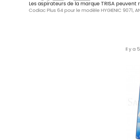
Les aspirateurs de la marque TRISA peuvent re
Codiac Plus 64 pour le modèle HYGIENIC 9071, AN
Codiac Plus 199 pour le modèle 9063 HURRICANE
Codiac Plus 507 pour le modèle 9051, TURBOLIN
Codiac Plus 528 pour le modèle BEETLE 9074, 9400
Codiac Plus 539 pour le modèle POWER PLUS, 943
SYSTEM 9410, 9439 Extremo 2200, CLEANER MAS
Il y a 
Extremo 2200, MAXIMO 940711, MAXIMO 9407, 94
Effectivo 2000, 9407 MAXIMO (max. 4L), 9433 Roy