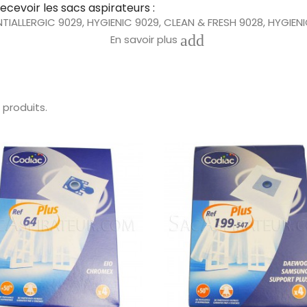
cevoir les sacs aspirateurs :
TIALLERGIC 9029, HYGIENIC 9029, CLEAN & FRESH 9028, HYGIENI
add
En savoir plus
O
, BEETLE 9048, BEETLE 9036, 9048, BEETLE 9038, BEETLE 9037, 
8 Effectivo 2000, FIESTA, 9407 MAXIMO , BEETLE GALAXY 905
TER 9430, 9437 Dynamico 1800, 9434 Ultimate 2000, 9430 
5 produits.
26 Clean Star 2000, 9426 Clean Star 2000, 9428 Turbo 20
al 2200, 9430 Clean Master 2000, 2200, BEETLE DE LUXE, 9430