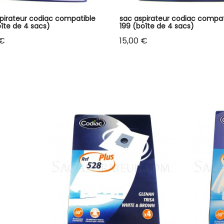
pirateur codiac compatible
sac aspirateur codiac compat
îte de 4 sacs)
199 (boîte de 4 sacs)
Prix
 €
15,00 €