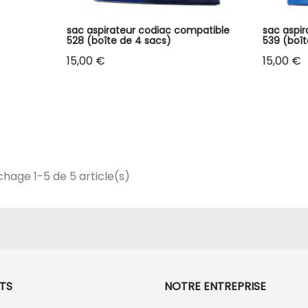
sac aspirateur codiac compatible
sac aspi
528 (boîte de 4 sacs)
539 (boît
Prix
Prix
15,00 €
15,00 €
chage 1-5 de 5 article(s)
TS
NOTRE ENTREPRISE