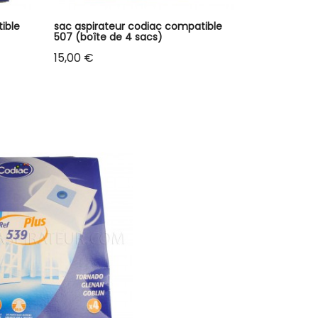
ible
sac aspirateur codiac compatible
507 (boîte de 4 sacs)
Prix
15,00 €