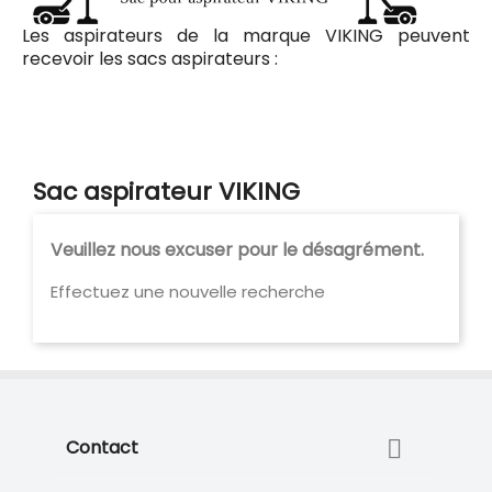
Les aspirateurs de la marque VIKING peuvent
recevoir les sacs aspirateurs :
Codiac Plus 611 pour le modèle 340.078, 340.122,
235.748, 354.932, 354.932, 340.078, 339.955, 235.748,
321.017, 339.955, 321.017, 340.122
Sac aspirateur VIKING
Veuillez nous excuser pour le désagrément.
Effectuez une nouvelle recherche

Contact