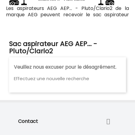
Les aspirateurs AEG AEP... - Pluto/Clario2 de la
marque AEG peuvent recevoir le sac aspirateur
Codiac 130520 ayant pour référence commerciale
Codiac 330520. Tous les sacs compatibles avec
l'aspirateur AEG AEP... - Pluto/Clario2 sont listés ci-
dessous.
Sac aspirateur AEG AEP... -
Pluto/Clario2
Veuillez nous excuser pour le désagrément.
Effectuez une nouvelle recherche

Contact