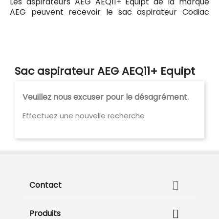
Les aspirateurs AEG AEQ11+ Equipt de la marque
AEG peuvent recevoir le sac aspirateur Codiac
130520 ayant pour référence commerciale Codiac
330520. Tous les sacs compatibles avec l'aspirateur
AEG AEQ11+ Equipt sont listés ci-dessous.
Sac aspirateur AEG AEQ11+ Equipt
Veuillez nous excuser pour le désagrément.
Effectuez une nouvelle recherche

Contact

Produits