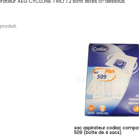
irateur AEG CYCLONE TRIO T2 sont listés ci-dessous.
1 produit.
sac aspirateur codiac compat
509 (boîte de 4 sacs)