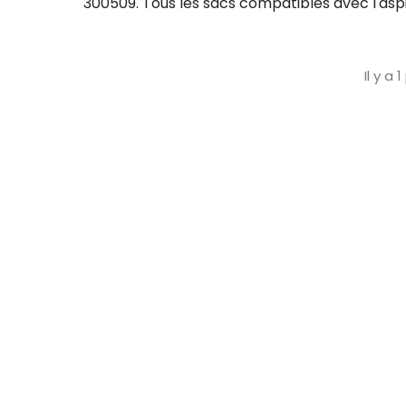
300509. Tous les sacs compatibles avec l'asp
Il y a 