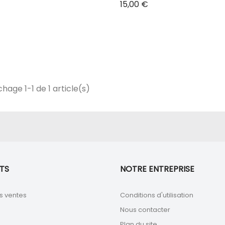
Prix
15,00 €
chage 1-1 de 1 article(s)
TS
NOTRE ENTREPRISE
s ventes
Conditions d'utilisation
Nous contacter
Plan du site