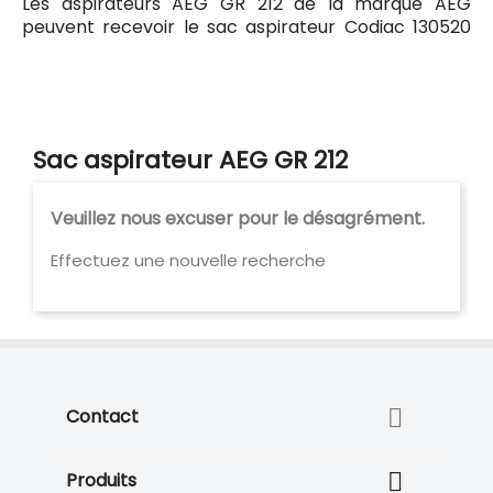
Les aspirateurs AEG GR 212 de la marque AEG
peuvent recevoir le sac aspirateur Codiac 130520
ayant pour référence commerciale Codiac 330520.
Tous les sacs compatibles avec l'aspirateur AEG GR
212 sont listés ci-dessous.
Sac aspirateur AEG GR 212
Veuillez nous excuser pour le désagrément.
Effectuez une nouvelle recherche

Contact

Produits