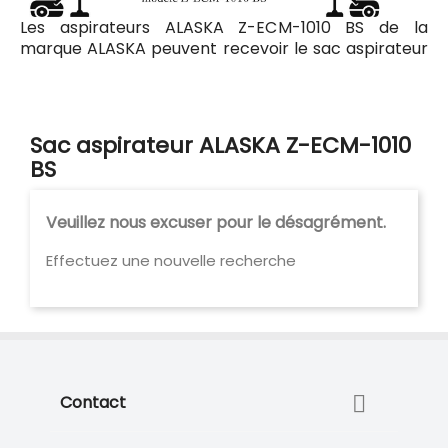
Les aspirateurs ALASKA Z-ECM-1010 BS de la
marque ALASKA peuvent recevoir le sac aspirateur
Codiac 129 ayant pour référence commerciale
Codiac 300129. Tous les sacs compatibles avec
l'aspirateur ALASKA Z-ECM-1010 BS sont listés ci-
dessous.
Sac aspirateur ALASKA Z-ECM-1010
BS
Veuillez nous excuser pour le désagrément.
Effectuez une nouvelle recherche

Contact