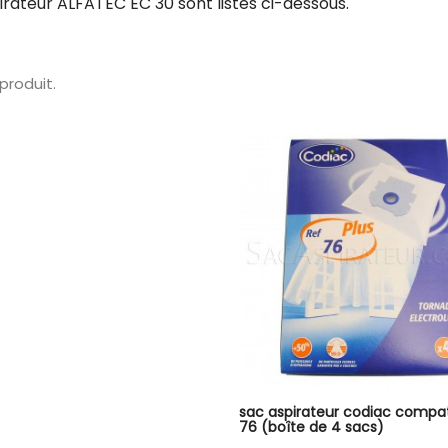
irateur ALFATEC EC 30 sont listés ci-dessous.
1 produit.
sac aspirateur codiac compat
76 (boîte de 4 sacs)