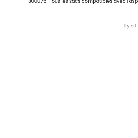
300076. Tous les sacs compatibles avec l'asp
Il y a 