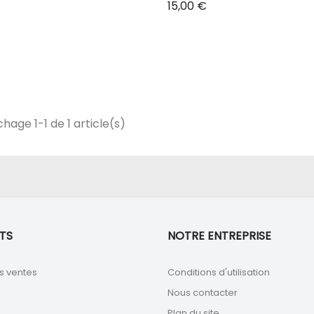
Prix
15,00 €
chage 1-1 de 1 article(s)
TS
NOTRE ENTREPRISE
s ventes
Conditions d'utilisation
Nous contacter
Plan du site