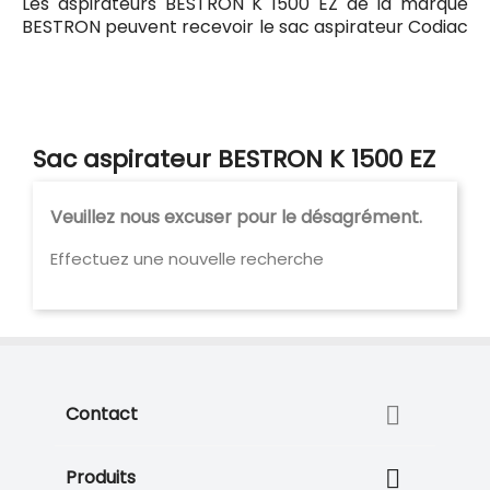
Les aspirateurs BESTRON K 1500 EZ de la marque
BESTRON peuvent recevoir le sac aspirateur Codiac
129 ayant pour référence commerciale Codiac
300129. Tous les sacs compatibles avec l'aspirateur
BESTRON K 1500 EZ sont listés ci-dessous.
Sac aspirateur BESTRON K 1500 EZ
Veuillez nous excuser pour le désagrément.
Effectuez une nouvelle recherche

Contact

Produits