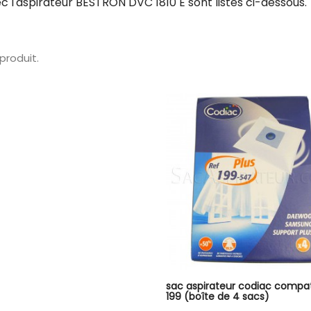
 l'aspirateur BESTRON DVC 1810 E sont listés ci-dessous.
1 produit.
sac aspirateur codiac compat
199 (boîte de 4 sacs)