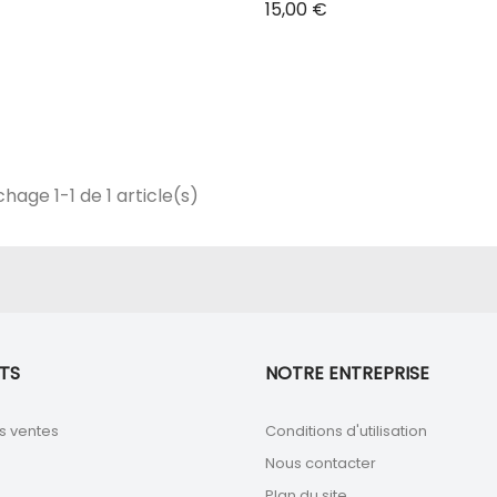
Prix
15,00 €
chage 1-1 de 1 article(s)
TS
NOTRE ENTREPRISE
s ventes
Conditions d'utilisation
Nous contacter
Plan du site