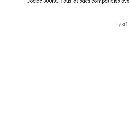
Codiac 300199. Tous les sacs compatibles avec
Il y a 