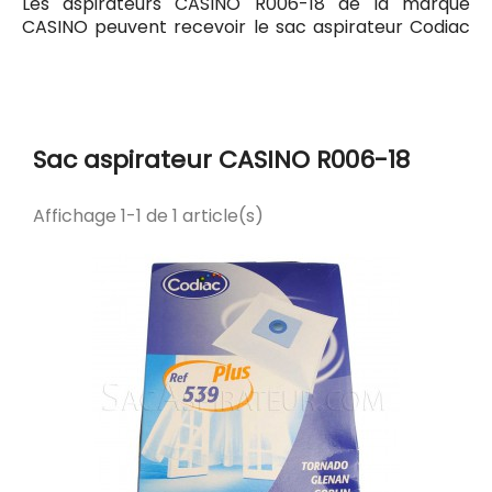
Les aspirateurs CASINO R006-18 de la marque
CASINO peuvent recevoir le sac aspirateur Codiac
539 ayant pour référence commerciale Codiac
300539. Tous les sacs compatibles avec l'aspirateur
CASINO R006-18 sont listés ci-dessous.
Sac aspirateur CASINO R006-18
Affichage 1-1 de 1 article(s)