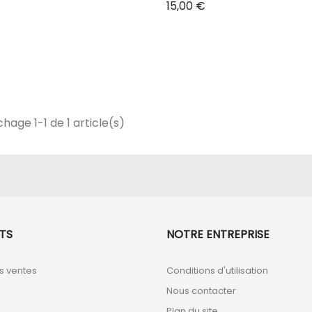
Prix
15,00 €
chage 1-1 de 1 article(s)
TS
NOTRE ENTREPRISE
s ventes
Conditions d'utilisation
Nous contacter
Plan du site