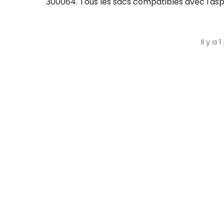
300064. Tous les sacs compatibles avec l'asp
Il y a 