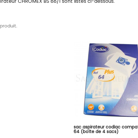
irateur CHROMEX BS 88/1 sont listés ci-dessous.
1 produit.
sac aspirateur codiac compat
64 (boîte de 4 sacs)