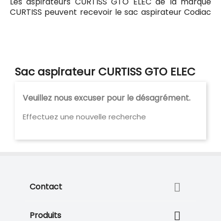
Les aspirateurs CURTISS GTO ELEC de la marque
CURTISS peuvent recevoir le sac aspirateur Codiac
129 ayant pour référence commerciale Codiac
300129. Tous les sacs compatibles avec l'aspirateur
CURTISS GTO ELEC sont listés ci-dessous.
Sac aspirateur CURTISS GTO ELEC
Veuillez nous excuser pour le désagrément.
Effectuez une nouvelle recherche

Contact

Produits