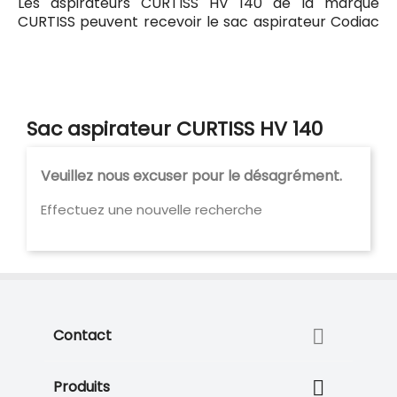
Les aspirateurs CURTISS HV 140 de la marque
CURTISS peuvent recevoir le sac aspirateur Codiac
129 ayant pour référence commerciale Codiac
300129. Tous les sacs compatibles avec l'aspirateur
CURTISS HV 140 sont listés ci-dessous.
Sac aspirateur CURTISS HV 140
Veuillez nous excuser pour le désagrément.
Effectuez une nouvelle recherche

Contact

Produits