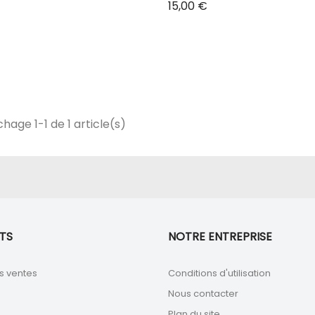
Prix
15,00 €
chage 1-1 de 1 article(s)
TS
NOTRE ENTREPRISE
s ventes
Conditions d'utilisation
Nous contacter
Plan du site