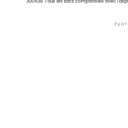
300539. Tous les sacs compatibles avec l'asp
Il y a 