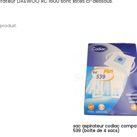
irateur DAEWOO RC 1600 sont listés ci-dessous.
1 produit.
sac aspirateur codiac compat
539 (boîte de 4 sacs)