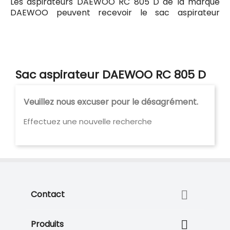
Les aspirateurs DAEWOO RC 805 D de la marque
DAEWOO peuvent recevoir le sac aspirateur
Codiac 541 ayant pour référence commerciale
Codiac 300541. Tous les sacs compatibles avec
l'aspirateur DAEWOO RC 805 D sont listés ci-
dessous.
Sac aspirateur DAEWOO RC 805 D
Veuillez nous excuser pour le désagrément.
Effectuez une nouvelle recherche

Contact

Produits