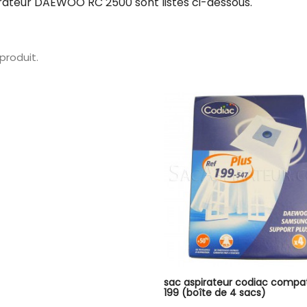
irateur DAEWOO RC 2500 sont listés ci-dessous.
1 produit.
sac aspirateur codiac compat
199 (boîte de 4 sacs)