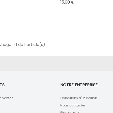
Prix
15,00 €
chage 1-1 de 1 article(s)
TS
NOTRE ENTREPRISE
s ventes
Conditions d'utilisation
Nous contacter
Plan du site