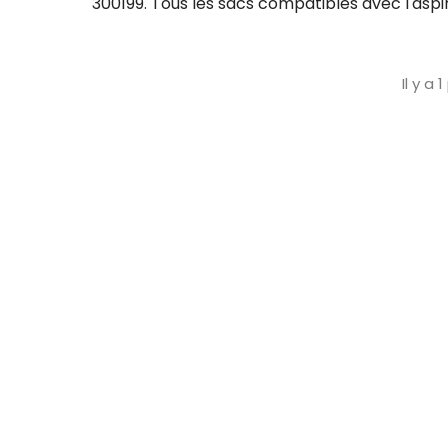
300199. Tous les sacs compatibles avec l'asp
Il y a 