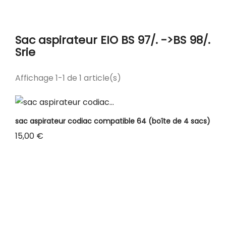
l'aspirateur EIO BS 97/. ->BS 98/. Srie sont listés ci-
dessous.
Sac aspirateur EIO BS 97/. ->BS 98/.
Srie
Affichage 1-1 de 1 article(s)
sac aspirateur codiac compatible 64 (boîte de 4 sacs)
Prix
15,00 €