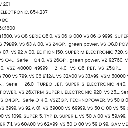
V 201
ELECTRONIC, 854.237
0 BO
6C1600
500, VS Q8 SERIE Q8.0, VS 06 G 000 VS 06 G 9999, SUPER X
 79B99, VS 63 A 00, VS Z4GP... green power, VS Q8.0 P
 A 07, VS 92 A 00, EDITION 150, SUPER M ELECTRONIC 720,
 Q4.... Serie - Q4.0, VS Z6GP... green power, VZ 92760, 
0, VSZ 40000 49999 - Z 4.0, VS Q8 PET, VS Z5GP... - 
S 700 VS 799, VS 06 B112A, VS 32A00 VS 33A99, VSM 50000 
.... Serie - Z6.0, TURBO JET, SUPER S ELECTRONIC 440
, VS Z6XTRM, SUPER L ELECTRONIC 920, VS Z5.... Serie - Z
 VS Q4GP.... Serie Q 4.0, VSZ3GP, TECHNOPOWER, VS 50 B 
S 6999, VS 92 A 01, VS 69000 VS 69999, VS 50 C 00 VS 59 C
VS 1099, SUPER 5, TYP D, SUPER L, VS 50 A 00 VS 59A99, V
UPER 711, VS 60A00 VS 62A99, VS 50 D 00 VS 59 D 99, GAMM