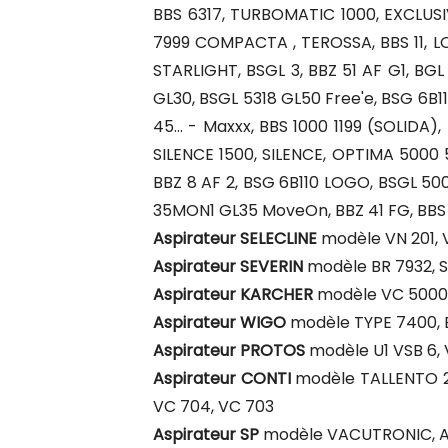
BBS 6317, TURBOMATIC 1000, EXCLUSIV
7999 COMPACTA , TEROSSA, BBS 11, L
STARLIGHT, BSGL 3, BBZ 51 AF G1, BG
GL30, BSGL 5318 GL50 Free'e, BSG 6B1
45... - Maxxx, BBS 1000 1199 (SOLIDA)
SILENCE 1500, SILENCE, OPTIMA 5000 
BBZ 8 AF 2, BSG 6B110 LOGO, BSGL 5000
35MON1 GL35 MoveOn, BBZ 41 FG, BBS 
Aspirateur SELECLINE
modèle VN 201, 
Aspirateur SEVERIN
modèle BR 7932, S
Aspirateur KARCHER
modèle VC 5000
Aspirateur WIGO
modèle TYPE 7400, 
Aspirateur PROTOS
modèle U1 VSB 6, 
Aspirateur CONTI
modèle TALLENTO 20
VC 704, VC 703
Aspirateur SP
modèle VACUTRONIC, A