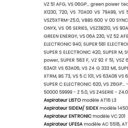
VZ 51 AFG, VS 06GP... green power te
X1230, 720, VS 70A00 VS 79A99, VS
VSZ5XTRM-Z5.0, VBBS 600 V 00 SYNC
ONYX, VS 06 SERIES, VSZ3B210, VS 90A
GREEN ENERGY, VS 06A 230, VZ 52 AFE
ELECTRONIC 940, SUPER 581 ELECTRONIC
SUPER S ELECTRONIC 420, SUPER M, SU
power, SUPER 583 F, VZ 92 F 51, VSZ 
63A01 VS 63A06, VS Z4 G 333 M1, SUPE
XTRM, BS 73, VS 5 C 101, VS 63A08 VS
SUPER C ELECTRONIC 620, VS Z6GP... - 
50000 59999 - Z 5.0, VS Z4SERIE - Z4.
Aspirateur LISTO
modèle AT16 L3
Aspirateur SIDEM/ SIDEX
modèle 1450
Aspirateur ENTRONIC
modèle VC 201
Aspirateur UFESA
modèle AC 5518, AT 4