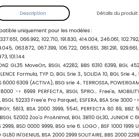
Description
Détails du produit
patible uniquement pour les modèles :
7.651, 066.992, 102.710, 191.830, 414.004, 246.061, 102.792,
.045, 063.872, 067.399, 106.722, 065.651, 381.291, 929.661,
973, 101.144
2 GL35 MoveOn, BSGL 42282, BBS 6310 6399, BGL 45210
ILENCE Formula, TYP D, BGL Srie 3., SOLIDA 10, BGL Srie 
 6000 6309 (ACTIVA), BSG srie 4.. TERROSSA, POWERGAME, C
 8000 -> 8999 PERFECTA, BSGL 5PRO... Free'e, MOBILIT
BSGL 52233 Free'e Pro Parquet, ESFERA, BSA Srie 3000 -> 
GY, 5813, BSA 2000 3999, 5541, PERFECTA 80 89, BBZ 
 BSGL 5Z002 Zoo'o ProAnimal, BGL 3B110 GL30, JUNIOR C 60
S 2999, BSD 0000 9999, BSG srie 6. LOGO , BSF 1000 1999 
 GL80 IN'GENIUS, BSA 2000 2999 SOLITAIRE, BBS 2000 22