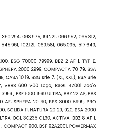
 350.294, 068.975, 191.221, 066.952, 065.812,
 545.961, 102.121, 069.581, 065.095, 517.649,
0, BSG 70000 79999, BBZ 2 AF 1, TYP E,
4., SPHERA 2000 2999, COMPACTA 70 79, BSA
ASA 10 19, BSG srie 7. (XL, XXL), BSA Srie
Y, VBBS 600 V00 Logo, BSGL 4Z001 Zoo'o
3999 , BSF 1000 1999 ULTRA, BBZ 22 AF, BBS
50 AF, SPHERA 20 30, BBS 8000 8999, PRO
0, SOLIDA 11, NATURA 20 29, 920, BSA 2000
ULTRA, BGL 3C235 GL30, ACTIVA, BBZ 8 AF 1,
99 , COMPACT 900, BSF 92A2001, POWERMAX