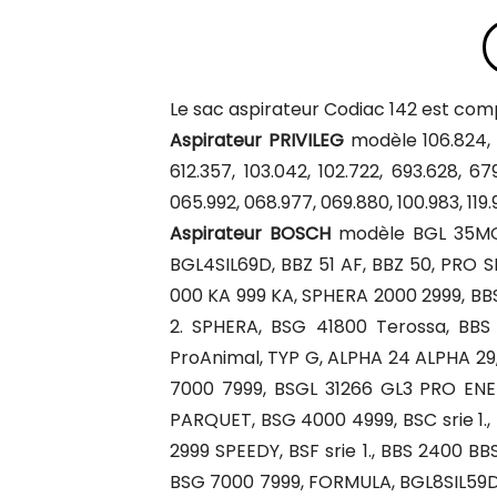
Le sac aspirateur Codiac 142 est com
Aspirateur PRIVILEG
modèle 106.824, 33
612.357, 103.042, 102.722, 693.628, 679
065.992, 068.977, 069.880, 100.983, 119.
Aspirateur BOSCH
modèle BGL 35MON
BGL4SIL69D, BBZ 51 AF, BBZ 50, PRO S
000 KA 999 KA, SPHERA 2000 2999, BBS
2. SPHERA, BSG 41800 Terossa, BBS
ProAnimal, TYP G, ALPHA 24 ALPHA 29, 
7000 7999, BSGL 31266 GL3 PRO ENER
PARQUET, BSG 4000 4999, BSC srie 1.,
2999 SPEEDY, BSF srie 1., BBS 2400 BB
BSG 7000 7999, FORMULA, BGL8SIL59D