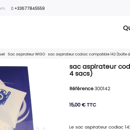
com
+33677845559
Qu
eil
Sac aspirateur WIGO
sac aspirateur codiac compatible 142 (boîte 
sac aspirateur cod
4 sacs)
Référence
300142
15,00 €
TTC
Le sac aspirateur codiac 1