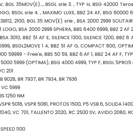
, BGL 35MOV(E)..., BSGL srie 3. , TYP H, BSG 42000 Tero
OGO, BSGL srie 4. , MAXIMO LUXE, BBZ 24 AF, BSG 60000
L 3B112, 2100, BGL 35 MOV(E) srie , BSA 2000 2999 SOLI
11 LOGO, BSA 2000 2999 SPHERA, BBS 6400 6999, BBZ 2 AF 2
, BSA 3010, BBZ 51 AF E, SILENCE 1300, SILENCE 1200, BBZ 
5999, BSGL2MOVE 1 4, BBZ 51 AF G, COMPACT 800, OPTIMA 
0 59999 - Free'e, BBS 50 59, BBZ 6 AF 1, BBZ 24 AF F, TYP
5000 5999 (OPTIMA), BSG 4000 4999, TYP F, BSGL 5PRO5 
VC 201
B 9028, BR 7937, BR 7934, BR 7936
 VC 5999
BS 1250 NM
VSPR 5018, VSPR 5081, PROTOS 1500, P5 VSB 6, SOLIDA 140
40, VC 701, TALLENTO 2020, RC 2500 SV, AVIDO 2080, RC
SPEED 1100