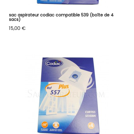
sac aspirateur codiac compatible 539 (boîte de 4
sacs)
Prix
15,00 €