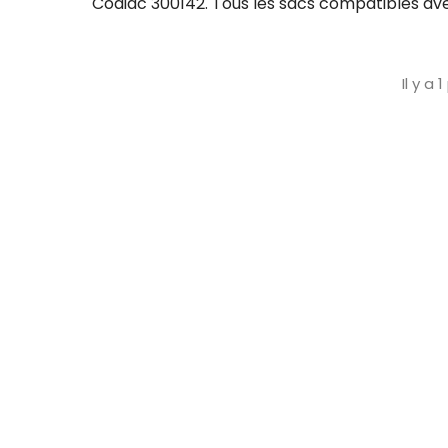
Codiac 300142. Tous les sacs compatibles ave
Il y a 