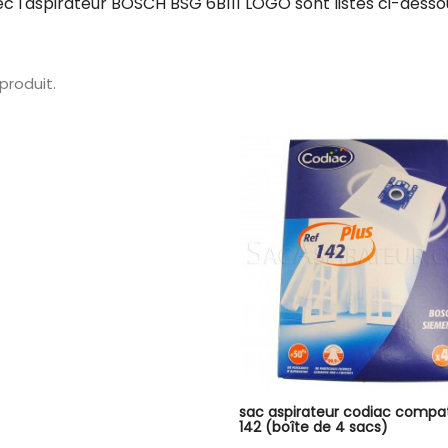
c l'aspirateur BOSCH BSG 6B111 LOGO sont listés ci-desso
1 produit.
sac aspirateur codiac compat
142 (boîte de 4 sacs)