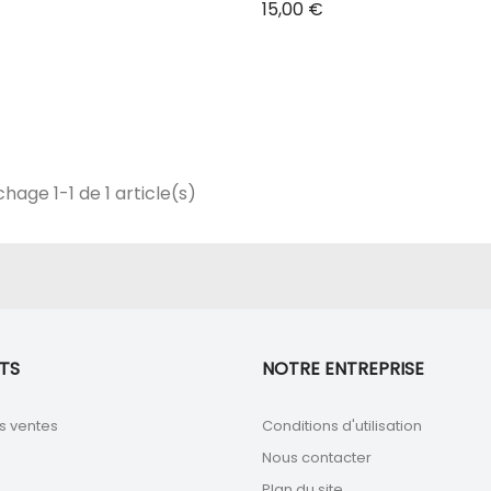
Prix
15,00 €
chage 1-1 de 1 article(s)
TS
NOTRE ENTREPRISE
s ventes
Conditions d'utilisation
Nous contacter
Plan du site