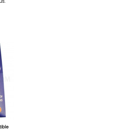
us.
ible